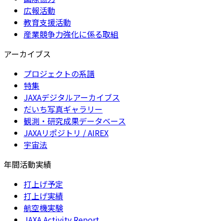
広報活動
教育支援活動
産業競争力強化に係る取組
アーカイブス
プロジェクトの系譜
特集
JAXAデジタルアーカイブス
だいち写真ギャラリー
観測・研究成果データベース
JAXAリポジトリ / AIREX
宇宙法
年間活動実績
打上げ予定
打上げ実績
航空機実験
JAXA Activity Report