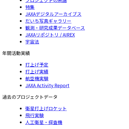
特集
JAXAデジタルアーカイブス
だいち写真ギャラリー
観測・研究成果データベース
JAXAリポジトリ / AIREX
宇宙法
年間活動実績
打上げ予定
打上げ実績
航空機実験
JAXA Activity Report
過去のプロジェクトデータ
衛星打上げロケット
飛行実験
人工衛星・探査機