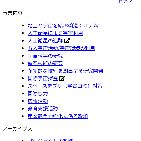
事業内容
地上と宇宙を結ぶ輸送システム
人工衛星による宇宙利用
人工衛星の追跡
有人宇宙活動/宇宙環境の利用
宇宙科学の研究
航空技術の研究
革新的な技術を創出する研究開発
国際宇宙探査
スペースデブリ（宇宙ゴミ）対策
国際協力
広報活動
教育支援活動
産業競争力強化に係る取組
アーカイブス
プロジェクトの系譜