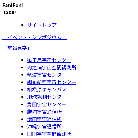
Fan!Fun!
JAXA!
サイトトップ
「イベント・シンポジウム」
「施設見学」
種子島宇宙センター
内之浦宇宙空間観測所
筑波宇宙センター
調布航空宇宙センター
相模原キャンパス
地球観測センター
角田宇宙センター
勝浦宇宙通信所
増田宇宙通信所
沖縄宇宙通信所
臼田宇宙空間観測所