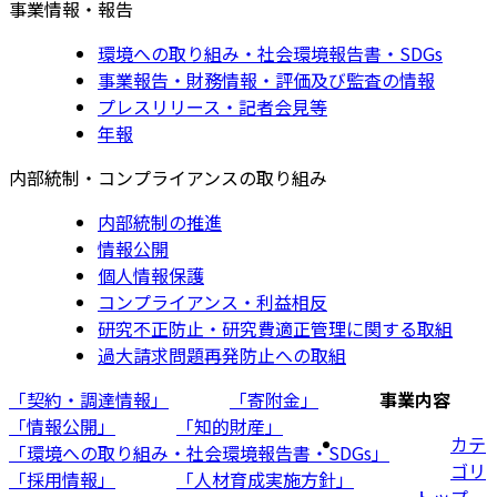
事業情報・報告
環境への取り組み・社会環境報告書・SDGs
事業報告・財務情報・評価及び監査の情報
プレスリリース・記者会見等
年報
内部統制・コンプライアンスの取り組み
内部統制の推進
情報公開
個人情報保護
コンプライアンス・利益相反
研究不正防止・研究費適正管理に関する取組
過大請求問題再発防止への取組
「契約・調達情報」
「寄附金」
事業内容
「情報公開」
「知的財産」
カテ
「環境への取り組み・社会環境報告書・SDGs」
ゴリ
「採用情報」
「人材育成実施方針」
トップ