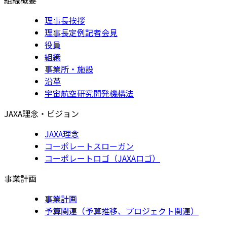
理事長挨拶
理事長定例記者会見
役員
組織
事業所・施設
沿革
宇宙航空研究開発機構法
JAXA理念・ビジョン
JAXA理念
コーポレートスローガン
コーポレートロゴ（JAXAロゴ）
事業計画
事業計画
予算関連（予算推移、プロジェクト関連）