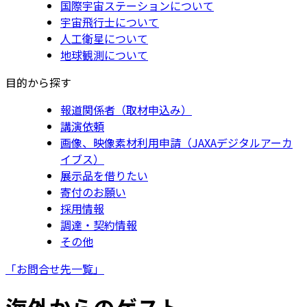
国際宇宙ステーションについて
宇宙飛行士について
人工衛星について
地球観測について
目的から探す
報道関係者（取材申込み）
講演依頼
画像、映像素材利用申請（JAXAデジタルアーカ
イブス）
展示品を借りたい
寄付のお願い
採用情報
調達・契約情報
その他
「お問合せ先一覧」