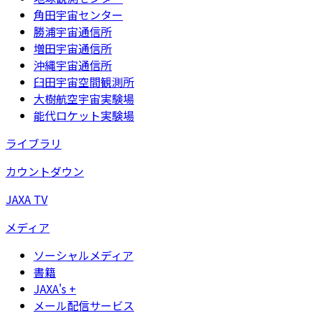
角田宇宙センター
勝浦宇宙通信所
増田宇宙通信所
沖縄宇宙通信所
臼田宇宙空間観測所
大樹航空宇宙実験場
能代ロケット実験場
ライブラリ
カウントダウン
JAXA TV
メディア
ソーシャルメディア
書籍
JAXA's +
メール配信サービス