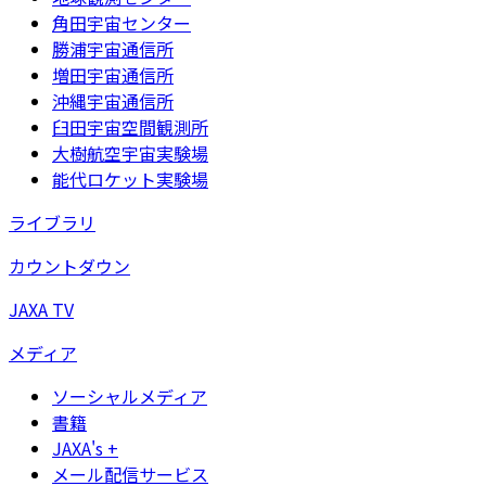
角田宇宙センター
勝浦宇宙通信所
増田宇宙通信所
沖縄宇宙通信所
臼田宇宙空間観測所
大樹航空宇宙実験場
能代ロケット実験場
ライブラリ
カウントダウン
JAXA TV
メディア
ソーシャルメディア
書籍
JAXA's +
メール配信サービス