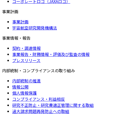
コーポレートロゴ（JAXAロゴ）
事業計画
事業計画
宇宙航空研究開発機構法
事業情報・報告
契約・調達情報
事業報告・財務情報・評価及び監査の情報
プレスリリース
内部統制・コンプライアンスの取り組み
内部統制の推進
情報公開
個人情報保護
コンプライアンス・利益相反
研究不正防止・研究費適正管理に関する取組
過大請求問題再発防止への取組