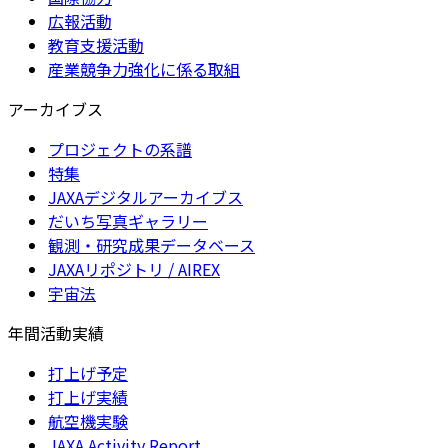
広報活動
教育支援活動
産業競争力強化に係る取組
アーカイブス
プロジェクトの系譜
特集
JAXAデジタルアーカイブス
だいち写真ギャラリー
観測・研究成果データベース
JAXAリポジトリ / AIREX
宇宙法
年間活動実績
打上げ予定
打上げ実績
航空機実験
JAXA Activity Report