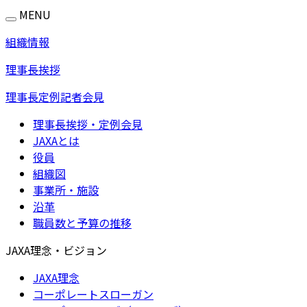
MENU
組織情報
理事長挨拶
理事長定例記者会見
理事長挨拶・定例会見
JAXAとは
役員
組織図
事業所・施設
沿革
職員数と予算の推移
JAXA理念・ビジョン
JAXA理念
コーポレートスローガン