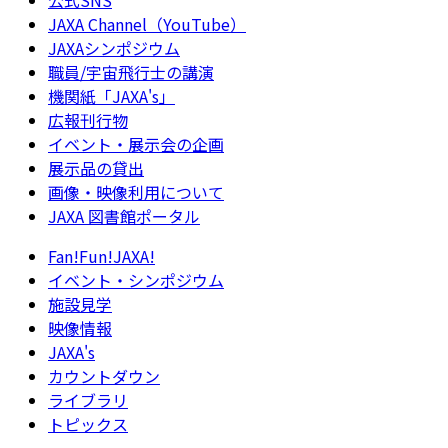
JAXA Channel（YouTube）
JAXAシンポジウム
職員/宇宙飛行士の講演
機関紙「JAXA's」
広報刊行物
イベント・展示会の企画
展示品の貸出
画像・映像利用について
JAXA 図書館ポータル
Fan!Fun!JAXA!
イベント・シンポジウム
施設見学
映像情報
JAXA's
カウントダウン
ライブラリ
トピックス