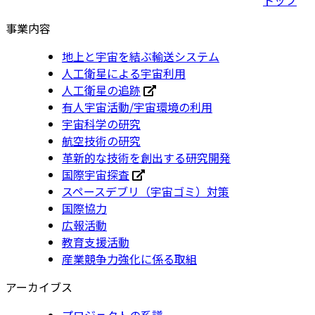
事業内容
地上と宇宙を結ぶ輸送システム
人工衛星による宇宙利用
人工衛星の追跡
有人宇宙活動/宇宙環境の利用
宇宙科学の研究
航空技術の研究
革新的な技術を創出する研究開発
国際宇宙探査
スペースデブリ（宇宙ゴミ）対策
国際協力
広報活動
教育支援活動
産業競争力強化に係る取組
アーカイブス
プロジェクトの系譜