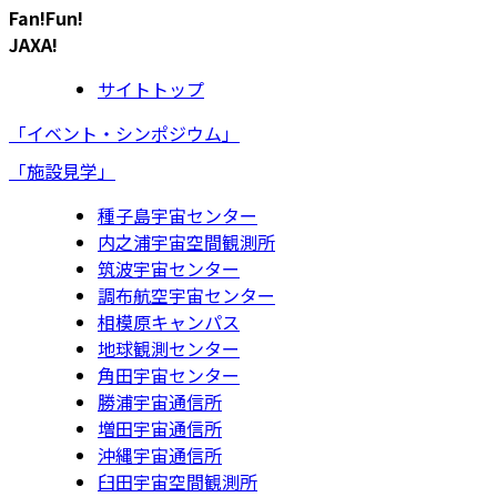
Fan!Fun!
JAXA!
サイトトップ
「イベント・シンポジウム」
「施設見学」
種子島宇宙センター
内之浦宇宙空間観測所
筑波宇宙センター
調布航空宇宙センター
相模原キャンパス
地球観測センター
角田宇宙センター
勝浦宇宙通信所
増田宇宙通信所
沖縄宇宙通信所
臼田宇宙空間観測所