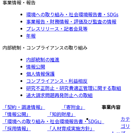
事業情報・報告
環境への取り組み・社会環境報告書・SDGs
事業報告・財務情報・評価及び監査の情報
プレスリリース・記者会見等
年報
内部統制・コンプライアンスの取り組み
内部統制の推進
情報公開
個人情報保護
コンプライアンス・利益相反
研究不正防止・研究費適正管理に関する取組
過大請求問題再発防止への取組
「契約・調達情報」
「寄附金」
事業内容
「情報公開」
「知的財産」
カテ
「環境への取り組み・社会環境報告書・SDGs」
ゴリ
「採用情報」
「人材育成実施方針」
トップ