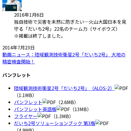
2016年1月6日
独自技術で災害を未然に防ぎたい─火山大国日本を見
守る「だいち2号」22名のチーム力（サイボウズ）
※掲載は終了しました。
2014年7月23日
動画ニュース：陸域観測技術衛星2号「だいち2号」 大地の
精密検査開始！
パンフレット
陸域観測技術衛星2号「だいち2号」（ALOS-2）
（1.1MB）
パンフレット
（2.6MB）
パンフレット英語版
（13MB）
フライヤー
（1.3MB）
だいち2号ソリューションブック 第3版
（4.9MB）