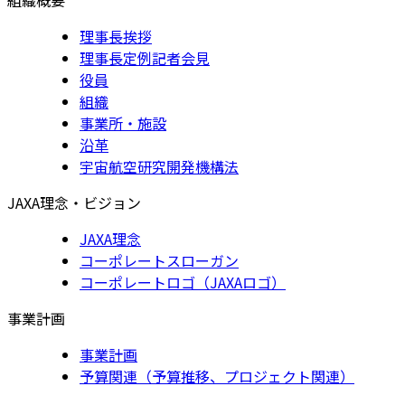
理事長挨拶
理事長定例記者会見
役員
組織
事業所・施設
沿革
宇宙航空研究開発機構法
JAXA理念・ビジョン
JAXA理念
コーポレートスローガン
コーポレートロゴ（JAXAロゴ）
事業計画
事業計画
予算関連（予算推移、プロジェクト関連）