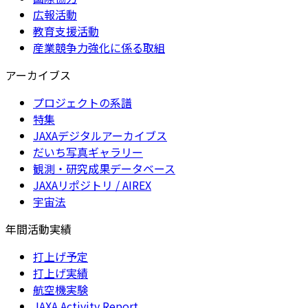
広報活動
教育支援活動
産業競争力強化に係る取組
アーカイブス
プロジェクトの系譜
特集
JAXAデジタルアーカイブス
だいち写真ギャラリー
観測・研究成果データベース
JAXAリポジトリ / AIREX
宇宙法
年間活動実績
打上げ予定
打上げ実績
航空機実験
JAXA Activity Report