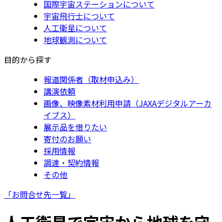
国際宇宙ステーションについて
宇宙飛行士について
人工衛星について
地球観測について
目的から探す
報道関係者（取材申込み）
講演依頼
画像、映像素材利用申請（JAXAデジタルアーカ
イブス）
展示品を借りたい
寄付のお願い
採用情報
調達・契約情報
その他
「お問合せ先一覧」