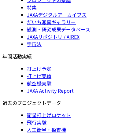
特集
JAXAデジタルアーカイブス
だいち写真ギャラリー
観測・研究成果データベース
JAXAリポジトリ / AIREX
宇宙法
年間活動実績
打上げ予定
打上げ実績
航空機実験
JAXA Activity Report
過去のプロジェクトデータ
衛星打上げロケット
飛行実験
人工衛星・探査機