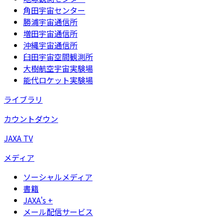
角田宇宙センター
勝浦宇宙通信所
増田宇宙通信所
沖縄宇宙通信所
臼田宇宙空間観測所
大樹航空宇宙実験場
能代ロケット実験場
ライブラリ
カウントダウン
JAXA TV
メディア
ソーシャルメディア
書籍
JAXA's +
メール配信サービス