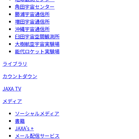
角田宇宙センター
勝浦宇宙通信所
増田宇宙通信所
沖縄宇宙通信所
臼田宇宙空間観測所
大樹航空宇宙実験場
能代ロケット実験場
ライブラリ
カウントダウン
JAXA TV
メディア
ソーシャルメディア
書籍
JAXA's +
メール配信サービス