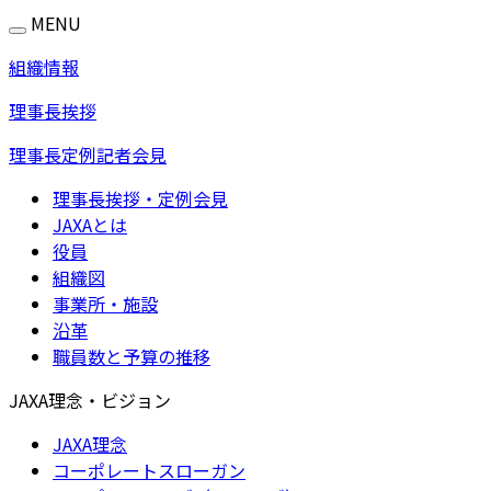
MENU
組織情報
理事長挨拶
理事長定例記者会見
理事長挨拶・定例会見
JAXAとは
役員
組織図
事業所・施設
沿革
職員数と予算の推移
JAXA理念・ビジョン
JAXA理念
コーポレートスローガン