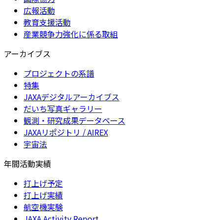
広報活動
教育支援活動
産業競争力強化に係る取組
アーカイブス
プロジェクトの系譜
特集
JAXAデジタルアーカイブス
だいち写真ギャラリー
観測・研究成果データベース
JAXAリポジトリ / AIREX
宇宙法
年間活動実績
打上げ予定
打上げ実績
航空機実験
JAXA Activity Report