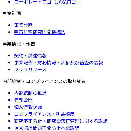
コーポレートロゴ（JAXAロゴ）
事業計画
事業計画
宇宙航空研究開発機構法
事業情報・報告
契約・調達情報
事業報告・財務情報・評価及び監査の情報
プレスリリース
内部統制・コンプライアンスの取り組み
内部統制の推進
情報公開
個人情報保護
コンプライアンス・利益相反
研究不正防止・研究費適正管理に関する取組
過大請求問題再発防止への取組