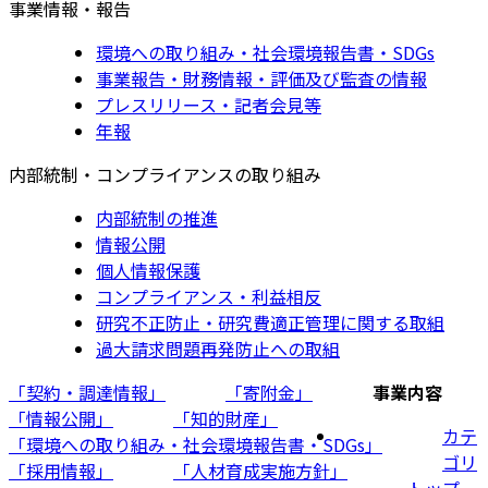
事業情報・報告
環境への取り組み・社会環境報告書・SDGs
事業報告・財務情報・評価及び監査の情報
プレスリリース・記者会見等
年報
内部統制・コンプライアンスの取り組み
内部統制の推進
情報公開
個人情報保護
コンプライアンス・利益相反
研究不正防止・研究費適正管理に関する取組
過大請求問題再発防止への取組
「契約・調達情報」
「寄附金」
事業内容
「情報公開」
「知的財産」
カテ
「環境への取り組み・社会環境報告書・SDGs」
ゴリ
「採用情報」
「人材育成実施方針」
トップ