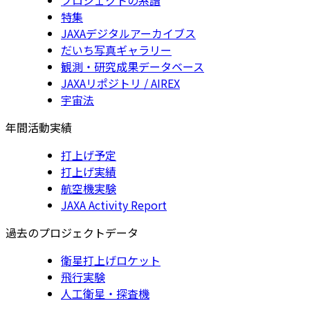
特集
JAXAデジタルアーカイブス
だいち写真ギャラリー
観測・研究成果データベース
JAXAリポジトリ / AIREX
宇宙法
年間活動実績
打上げ予定
打上げ実績
航空機実験
JAXA Activity Report
過去のプロジェクトデータ
衛星打上げロケット
飛行実験
人工衛星・探査機