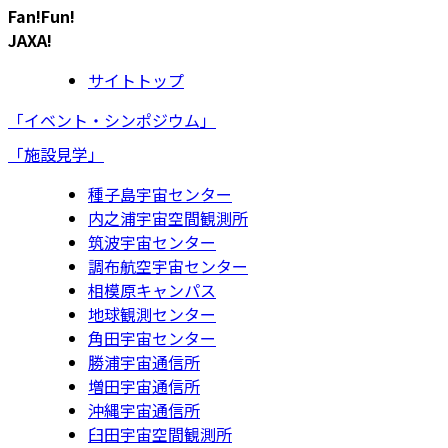
Fan!Fun!
JAXA!
サイトトップ
「イベント・シンポジウム」
「施設見学」
種子島宇宙センター
内之浦宇宙空間観測所
筑波宇宙センター
調布航空宇宙センター
相模原キャンパス
地球観測センター
角田宇宙センター
勝浦宇宙通信所
増田宇宙通信所
沖縄宇宙通信所
臼田宇宙空間観測所