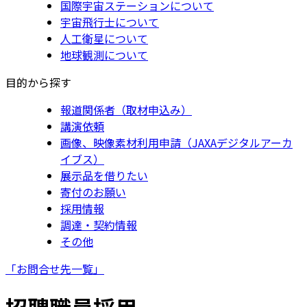
国際宇宙ステーションについて
宇宙飛行士について
人工衛星について
地球観測について
目的から探す
報道関係者（取材申込み）
講演依頼
画像、映像素材利用申請（JAXAデジタルアーカ
イブス）
展示品を借りたい
寄付のお願い
採用情報
調達・契約情報
その他
「お問合せ先一覧」