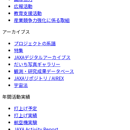
広報活動
教育支援活動
産業競争力強化に係る取組
アーカイブス
プロジェクトの系譜
特集
JAXAデジタルアーカイブス
だいち写真ギャラリー
観測・研究成果データベース
JAXAリポジトリ / AIREX
宇宙法
年間活動実績
打上げ予定
打上げ実績
航空機実験
JAXA Activity Report