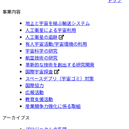
事業内容
地上と宇宙を結ぶ輸送システム
人工衛星による宇宙利用
人工衛星の追跡
有人宇宙活動/宇宙環境の利用
宇宙科学の研究
航空技術の研究
革新的な技術を創出する研究開発
国際宇宙探査
スペースデブリ（宇宙ゴミ）対策
国際協力
広報活動
教育支援活動
産業競争力強化に係る取組
アーカイブス
プロジェクトの系譜