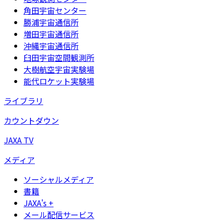
角田宇宙センター
勝浦宇宙通信所
増田宇宙通信所
沖縄宇宙通信所
臼田宇宙空間観測所
大樹航空宇宙実験場
能代ロケット実験場
ライブラリ
カウントダウン
JAXA TV
メディア
ソーシャルメディア
書籍
JAXA's +
メール配信サービス