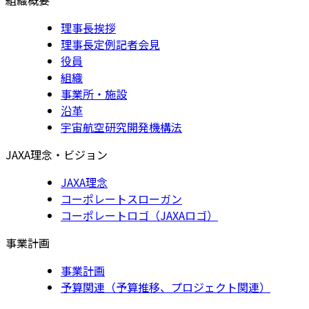
理事長挨拶
理事長定例記者会見
役員
組織
事業所・施設
沿革
宇宙航空研究開発機構法
JAXA理念・ビジョン
JAXA理念
コーポレートスローガン
コーポレートロゴ（JAXAロゴ）
事業計画
事業計画
予算関連（予算推移、プロジェクト関連）