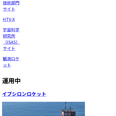
技術部門
サイト
HTV-X
宇宙科学
研究所
（ISAS）
サイト
観測ロケ
ット
運用中
イプシロンロケット