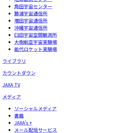
角田宇宙センター
勝浦宇宙通信所
増田宇宙通信所
沖縄宇宙通信所
臼田宇宙空間観測所
大樹航空宇宙実験場
能代ロケット実験場
ライブラリ
カウントダウン
JAXA TV
メディア
ソーシャルメディア
書籍
JAXA's +
メール配信サービス