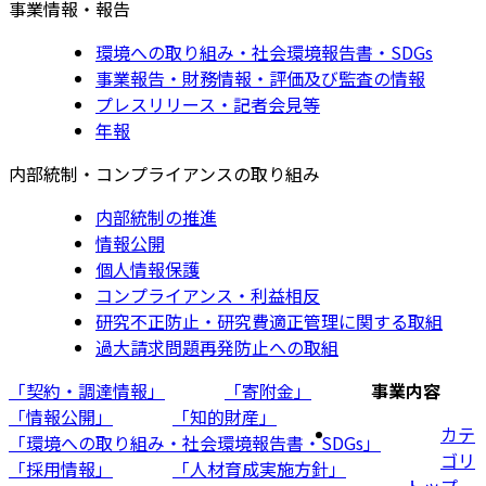
事業情報・報告
環境への取り組み・社会環境報告書・SDGs
事業報告・財務情報・評価及び監査の情報
プレスリリース・記者会見等
年報
内部統制・コンプライアンスの取り組み
内部統制の推進
情報公開
個人情報保護
コンプライアンス・利益相反
研究不正防止・研究費適正管理に関する取組
過大請求問題再発防止への取組
「契約・調達情報」
「寄附金」
事業内容
「情報公開」
「知的財産」
カテ
「環境への取り組み・社会環境報告書・SDGs」
ゴリ
「採用情報」
「人材育成実施方針」
トップ