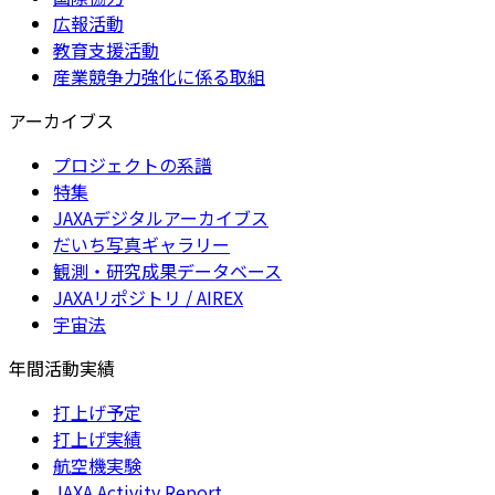
広報活動
教育支援活動
産業競争力強化に係る取組
アーカイブス
プロジェクトの系譜
特集
JAXAデジタルアーカイブス
だいち写真ギャラリー
観測・研究成果データベース
JAXAリポジトリ / AIREX
宇宙法
年間活動実績
打上げ予定
打上げ実績
航空機実験
JAXA Activity Report