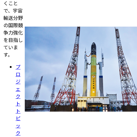
くこと
で、宇宙
輸送分野
の国際競
争力強化
を目指し
ていま
す。
プ
ロ
ジ
ェ
ク
ト
ト
ピ
ッ
ク