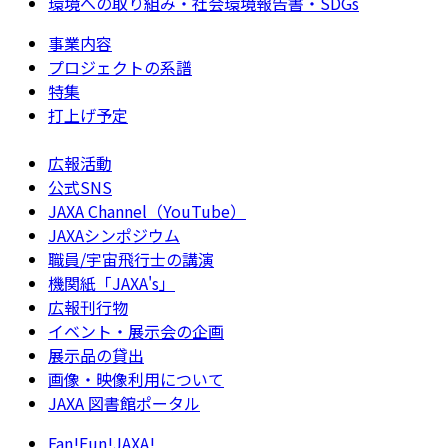
環境への取り組み・社会環境報告書・SDGs
事業内容
プロジェクトの系譜
特集
打上げ予定
広報活動
公式SNS
JAXA Channel（YouTube）
JAXAシンポジウム
職員/宇宙飛行士の講演
機関紙「JAXA's」
広報刊行物
イベント・展示会の企画
展示品の貸出
画像・映像利用について
JAXA 図書館ポータル
Fan!Fun!JAXA!