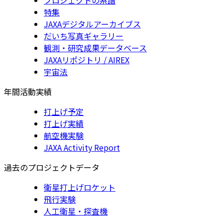
特集
JAXAデジタルアーカイブス
だいち写真ギャラリー
観測・研究成果データベース
JAXAリポジトリ / AIREX
宇宙法
年間活動実績
打上げ予定
打上げ実績
航空機実験
JAXA Activity Report
過去のプロジェクトデータ
衛星打上げロケット
飛行実験
人工衛星・探査機