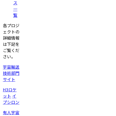
ス
一
覧
各プロジ
ェクトの
詳細情報
は下記を
ご覧くだ
さい。
宇宙輸送
技術部門
サイト
H3ロケ
ット
イ
プシロン
有人宇宙