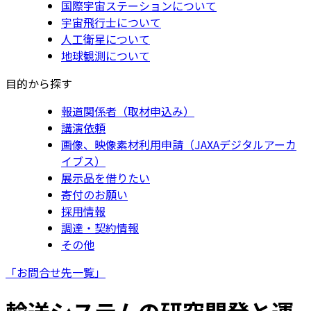
国際宇宙ステーションについて
宇宙飛行士について
人工衛星について
地球観測について
目的から探す
報道関係者（取材申込み）
講演依頼
画像、映像素材利用申請（JAXAデジタルアーカ
イブス）
展示品を借りたい
寄付のお願い
採用情報
調達・契約情報
その他
「お問合せ先一覧」