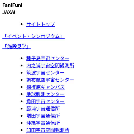
Fan!Fun!
JAXA!
サイトトップ
「イベント・シンポジウム」
「施設見学」
種子島宇宙センター
内之浦宇宙空間観測所
筑波宇宙センター
調布航空宇宙センター
相模原キャンパス
地球観測センター
角田宇宙センター
勝浦宇宙通信所
増田宇宙通信所
沖縄宇宙通信所
臼田宇宙空間観測所