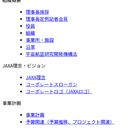
理事長挨拶
理事長定例記者会見
役員
組織
事業所・施設
沿革
宇宙航空研究開発機構法
JAXA理念・ビジョン
JAXA理念
コーポレートスローガン
コーポレートロゴ（JAXAロゴ）
事業計画
事業計画
予算関連（予算推移、プロジェクト関連）