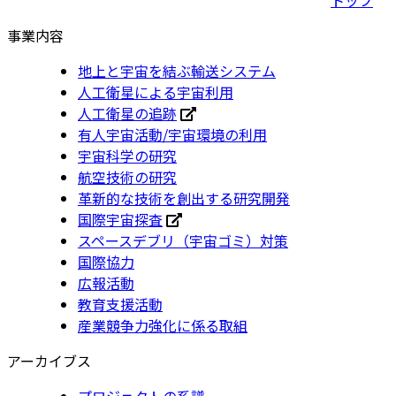
事業内容
地上と宇宙を結ぶ輸送システム
人工衛星による宇宙利用
人工衛星の追跡
有人宇宙活動/宇宙環境の利用
宇宙科学の研究
航空技術の研究
革新的な技術を創出する研究開発
国際宇宙探査
スペースデブリ（宇宙ゴミ）対策
国際協力
広報活動
教育支援活動
産業競争力強化に係る取組
アーカイブス
プロジェクトの系譜