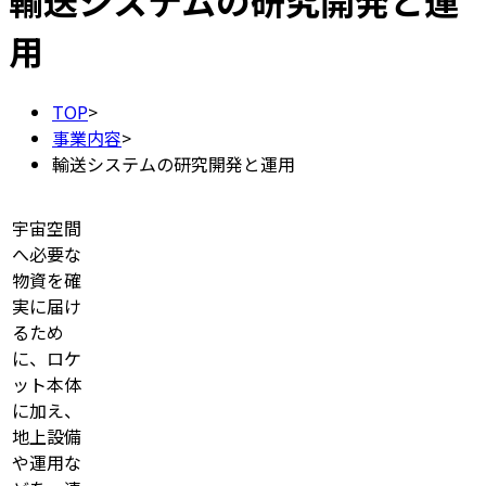
輸送システムの研究開発と運
用
TOP
>
事業内容
>
輸送システムの研究開発と運用
宇宙空間
へ必要な
物資を確
実に届け
るため
に、ロケ
ット本体
に加え、
地上設備
や運用な