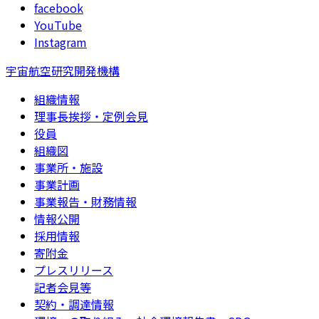
facebook
YouTube
Instagram
宇宙航空研究開発機構
組織情報
理事長挨拶・定例会見
役員
組織図
事業所・施設
事業計画
事業報告・財務情報
情報公開
採用情報
寄附金
プレスリリース
記者会見等
契約・調達情報