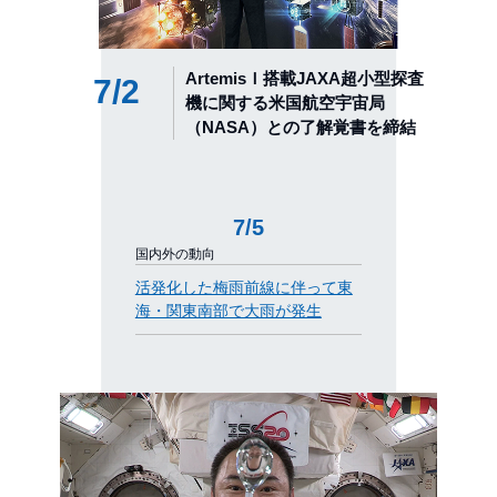
ArtemisＩ搭載JAXA超小型探査
7/2
機に関する米国航空宇宙局
（NASA）との了解覚書を締結
7/5
国内外の動向
活発化した梅雨前線に伴って東
海・関東南部で大雨が発生