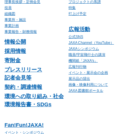
理事長挨拶・定例会見
プロジェクトの系譜
役員
特集
組織図
打上げ予定
事業所・施設
事業計画
広報活動
事業報告・財務情報
公式SNS
情報公開
JAXA Channel（YouTube）
JAXAシンポジウム
採用情報
職員/宇宙飛行士の講演
寄附金
機関紙「JAXA's」
広報刊行物
プレスリリース
イベント・展示会の企画
記者会見等
展示品の貸出
画像・映像利用について
契約・調達情報
JAXA 図書館ポータル
環境への取り組み・社会
環境報告書・SDGs
Fan!Fun!JAXA!
イベント・シンポジウム