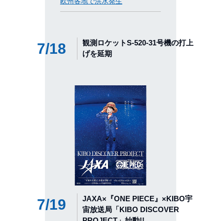
欧州各地で洪水発生
観測ロケットS-520-31号機の打上
7/18
げを延期
JAXA×『ONE PIECE』×KIBO宇
7/19
宙放送局「KIBO DISCOVER
PROJECT」始動!!