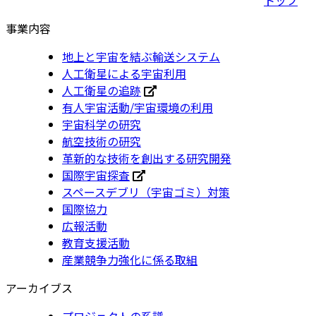
事業内容
地上と宇宙を結ぶ輸送システム
人工衛星による宇宙利用
人工衛星の追跡
有人宇宙活動/宇宙環境の利用
宇宙科学の研究
航空技術の研究
革新的な技術を創出する研究開発
国際宇宙探査
スペースデブリ（宇宙ゴミ）対策
国際協力
広報活動
教育支援活動
産業競争力強化に係る取組
アーカイブス
プロジェクトの系譜