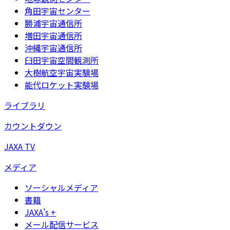
角田宇宙センター
勝浦宇宙通信所
増田宇宙通信所
沖縄宇宙通信所
臼田宇宙空間観測所
大樹航空宇宙実験場
能代ロケット実験場
ライブラリ
カウントダウン
JAXA TV
メディア
ソーシャルメディア
書籍
JAXA's +
メール配信サービス