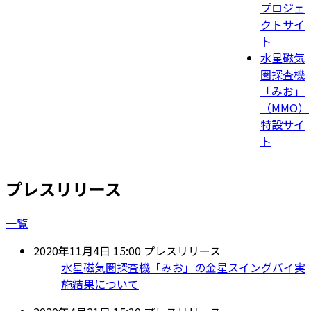
プロジェ
クトサイ
ト
水星磁気
圏探査機
「みお」
（MMO）
特設サイ
ト
プレスリリース
一覧
2020年11月4日 15:00
プレスリリース
水星磁気圏探査機「みお」の金星スイングバイ実
施結果について