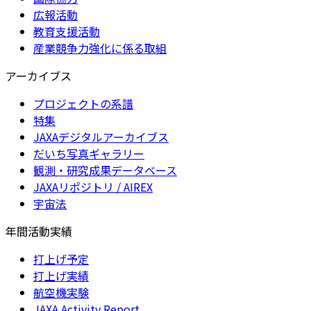
広報活動
教育支援活動
産業競争力強化に係る取組
アーカイブス
プロジェクトの系譜
特集
JAXAデジタルアーカイブス
だいち写真ギャラリー
観測・研究成果データベース
JAXAリポジトリ / AIREX
宇宙法
年間活動実績
打上げ予定
打上げ実績
航空機実験
JAXA Activity Report