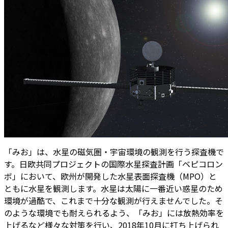
「みお」は、水星の磁気圏・宇宙環境の観測を行う探査機で
す。日欧共同プロジェクトの国際水星探査計画「ベピコロン
ボ」において、欧州が開発した水星表面探査機（MPO）と
ともに水星を観測します。水星は太陽に一番近い惑星のため
環境が過酷で、これまで十分な観測が行えませんでした。そ
のような環境でも耐えられるよう、「みお」には放熱効率を
上げるなど様々な対策を行い、2018年10月に打ち上げられ