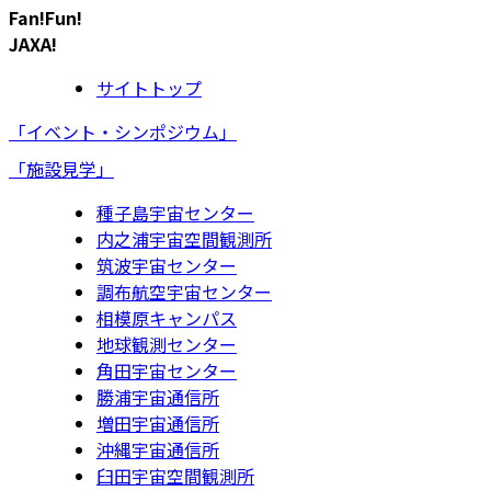
Fan!Fun!
JAXA!
サイトトップ
「イベント・シンポジウム」
「施設見学」
種子島宇宙センター
内之浦宇宙空間観測所
筑波宇宙センター
調布航空宇宙センター
相模原キャンパス
地球観測センター
角田宇宙センター
勝浦宇宙通信所
増田宇宙通信所
沖縄宇宙通信所
臼田宇宙空間観測所