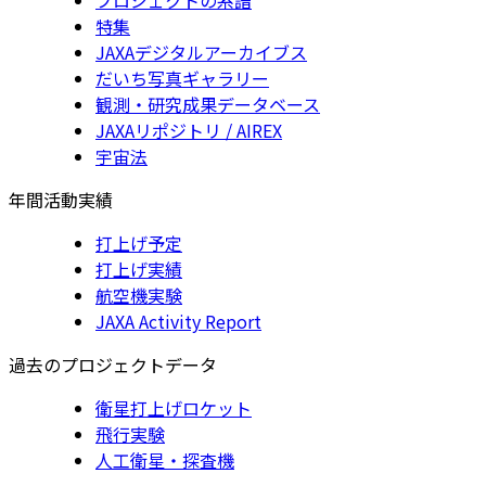
特集
JAXAデジタルアーカイブス
だいち写真ギャラリー
観測・研究成果データベース
JAXAリポジトリ / AIREX
宇宙法
年間活動実績
打上げ予定
打上げ実績
航空機実験
JAXA Activity Report
過去のプロジェクトデータ
衛星打上げロケット
飛行実験
人工衛星・探査機