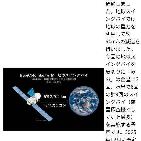
通過しまし
た。地球スイ
ングバイでは
地球の重力を
利用して約
5km/sの減速を
行いました。
今回の地球ス
イングバイを
皮切りに「み
お」は金星で2
回、水星で6回
の計9回のスイ
ングバイ（惑
星探査機とし
て史上最多）
を実施する予
定です。2025
年12月に予定