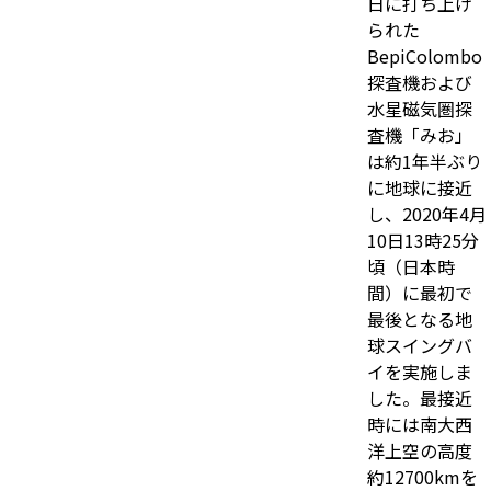
日に打ち上げ
られた
BepiColombo
探査機および
水星磁気圏探
査機「みお」
は約1年半ぶり
に地球に接近
し、2020年4月
10日13時25分
頃（日本時
間）に最初で
最後となる地
球スイングバ
イを実施しま
した。最接近
時には南大西
洋上空の高度
約12700kmを