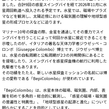
ました。合計9回の惑星スイングバイを経て2026年11月に水
星周回軌道へ投入される予定です。水星では、磁場やプラズ
マなどを観測し、太陽近傍における磁気圏の理解や地球型惑
星の形成プロセスなどに迫ります。
マリナー10号の探査の際、金星を通過してその重力でスイ
ングバイを行うことによって何回か水星に接近できることを
示唆したのが、イタリアの著名な天体力学者ジウゼッペ・コ
ロンボ（Giuseppe Colombo）博士です。ジウゼッペ博士
は、水星の自転周期と公転周期が2:3の共鳴関係にあること
を提唱したり、スイングバイを惑星探査機の航行に利用した
先駆者でもあります。
その功績をたたえ、新しい水星探査ミッションの名前には博
士の愛称である「BepiColombo」が使われています。
「BepiColombo」は、水星本体の磁場、磁気圏、内部、表
層を初めて多角的・総合的に観測し、「惑星の磁場・磁気圏
の普遍性と特異性」、「地球型惑星の起源と進化」について
明らかにすることを目的としています。