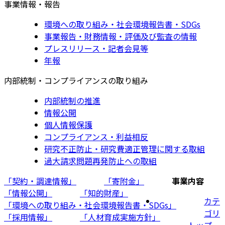
事業情報・報告
環境への取り組み・社会環境報告書・SDGs
事業報告・財務情報・評価及び監査の情報
プレスリリース・記者会見等
年報
内部統制・コンプライアンスの取り組み
内部統制の推進
情報公開
個人情報保護
コンプライアンス・利益相反
研究不正防止・研究費適正管理に関する取組
過大請求問題再発防止への取組
「契約・調達情報」
「寄附金」
事業内容
「情報公開」
「知的財産」
カテ
「環境への取り組み・社会環境報告書・SDGs」
ゴリ
「採用情報」
「人材育成実施方針」
トップ