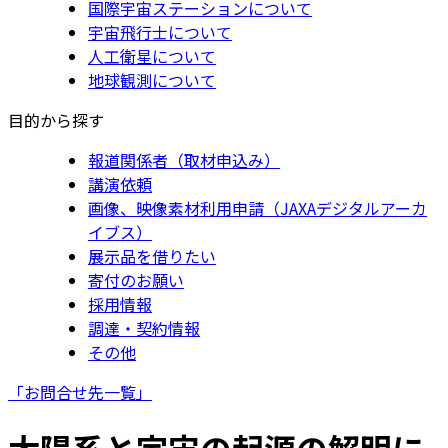
国際宇宙ステーションについて
宇宙飛行士について
人工衛星について
地球観測について
目的から探す
報道関係者（取材申込み）
講演依頼
画像、映像素材利用申請（JAXAデジタルアーカ
イブス）
展示品を借りたい
寄付のお願い
採用情報
調達・契約情報
その他
「お問合せ先一覧」