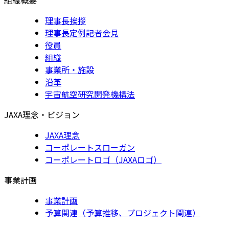
理事長挨拶
理事長定例記者会見
役員
組織
事業所・施設
沿革
宇宙航空研究開発機構法
JAXA理念・ビジョン
JAXA理念
コーポレートスローガン
コーポレートロゴ（JAXAロゴ）
事業計画
事業計画
予算関連（予算推移、プロジェクト関連）