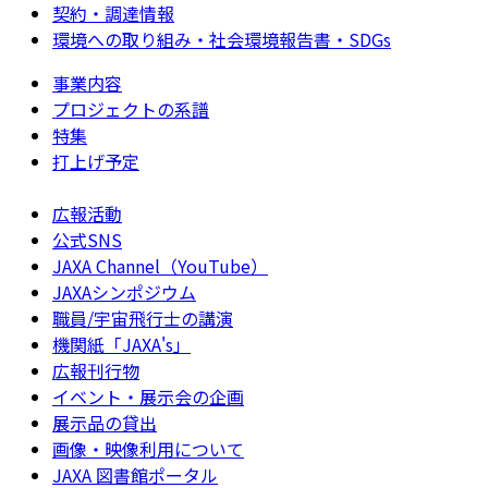
契約・調達情報
環境への取り組み・社会環境報告書・SDGs
事業内容
プロジェクトの系譜
特集
打上げ予定
広報活動
公式SNS
JAXA Channel（YouTube）
JAXAシンポジウム
職員/宇宙飛行士の講演
機関紙「JAXA's」
広報刊行物
イベント・展示会の企画
展示品の貸出
画像・映像利用について
JAXA 図書館ポータル