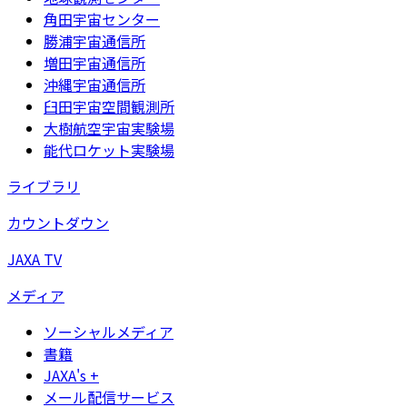
角田宇宙センター
勝浦宇宙通信所
増田宇宙通信所
沖縄宇宙通信所
臼田宇宙空間観測所
大樹航空宇宙実験場
能代ロケット実験場
ライブラリ
カウントダウン
JAXA TV
メディア
ソーシャルメディア
書籍
JAXA's +
メール配信サービス