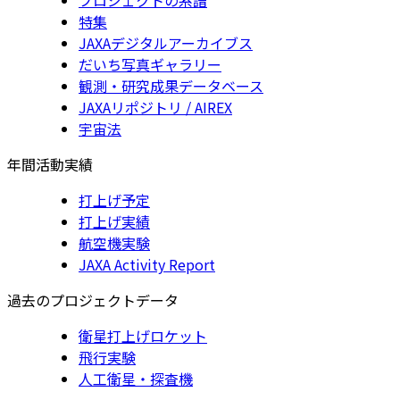
特集
JAXAデジタルアーカイブス
だいち写真ギャラリー
観測・研究成果データベース
JAXAリポジトリ / AIREX
宇宙法
年間活動実績
打上げ予定
打上げ実績
航空機実験
JAXA Activity Report
過去のプロジェクトデータ
衛星打上げロケット
飛行実験
人工衛星・探査機