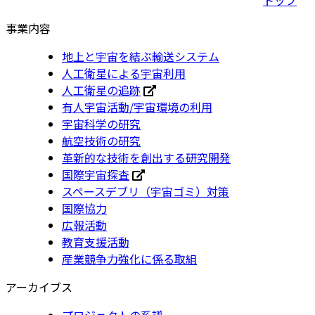
事業内容
地上と宇宙を結ぶ輸送システム
人工衛星による宇宙利用
人工衛星の追跡
有人宇宙活動/宇宙環境の利用
宇宙科学の研究
航空技術の研究
革新的な技術を創出する研究開発
国際宇宙探査
スペースデブリ（宇宙ゴミ）対策
国際協力
広報活動
教育支援活動
産業競争力強化に係る取組
アーカイブス
プロジェクトの系譜