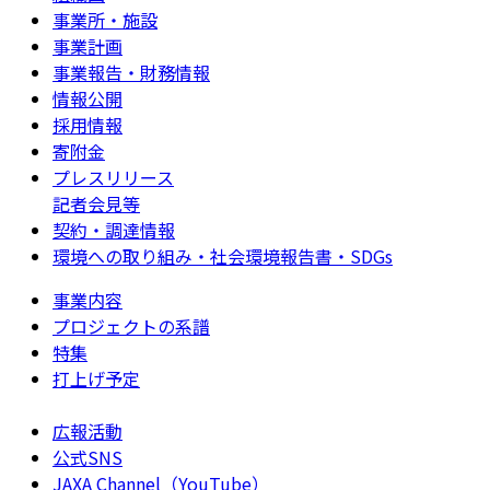
事業所・施設
事業計画
事業報告・財務情報
情報公開
採用情報
寄附金
プレスリリース
記者会見等
契約・調達情報
環境への取り組み・社会環境報告書・SDGs
事業内容
プロジェクトの系譜
特集
打上げ予定
広報活動
公式SNS
JAXA Channel（YouTube）