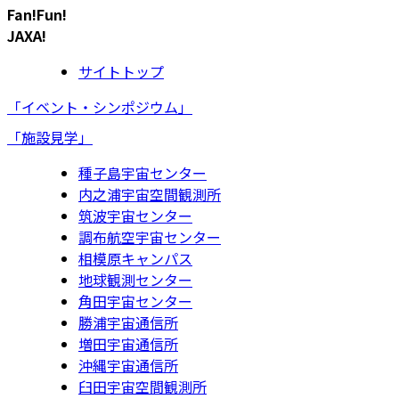
Fan!Fun!
JAXA!
サイトトップ
「イベント・シンポジウム」
「施設見学」
種子島宇宙センター
内之浦宇宙空間観測所
筑波宇宙センター
調布航空宇宙センター
相模原キャンパス
地球観測センター
角田宇宙センター
勝浦宇宙通信所
増田宇宙通信所
沖縄宇宙通信所
臼田宇宙空間観測所