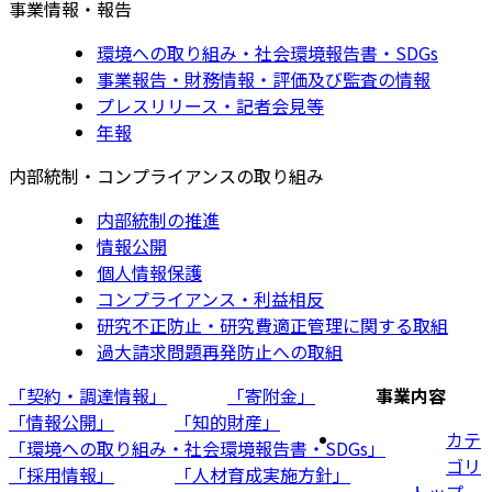
事業情報・報告
環境への取り組み・社会環境報告書・SDGs
事業報告・財務情報・評価及び監査の情報
プレスリリース・記者会見等
年報
内部統制・コンプライアンスの取り組み
内部統制の推進
情報公開
個人情報保護
コンプライアンス・利益相反
研究不正防止・研究費適正管理に関する取組
過大請求問題再発防止への取組
「契約・調達情報」
「寄附金」
事業内容
「情報公開」
「知的財産」
カテ
「環境への取り組み・社会環境報告書・SDGs」
ゴリ
「採用情報」
「人材育成実施方針」
トップ