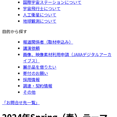
国際宇宙ステーションについて
宇宙飛行士について
人工衛星について
地球観測について
目的から探す
報道関係者（取材申込み）
講演依頼
画像、映像素材利用申請（JAXAデジタルアーカ
イブス）
展示品を借りたい
寄付のお願い
採用情報
調達・契約情報
その他
「お問合せ先一覧」