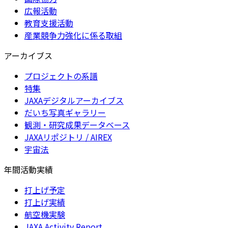
広報活動
教育支援活動
産業競争力強化に係る取組
アーカイブス
プロジェクトの系譜
特集
JAXAデジタルアーカイブス
だいち写真ギャラリー
観測・研究成果データベース
JAXAリポジトリ / AIREX
宇宙法
年間活動実績
打上げ予定
打上げ実績
航空機実験
JAXA Activity Report