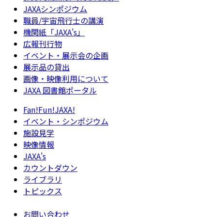
JAXAシンポジウム
職員/宇宙飛行士の講演
機関紙「JAXA's」
広報刊行物
イベント・展示会の企画
展示品の貸出
画像・映像利用について
JAXA 図書館ポータル
Fan!Fun!JAXA!
イベント・シンポジウム
施設見学
映像情報
JAXA's
カウントダウン
ライブラリ
トピックス
お問い合わせ