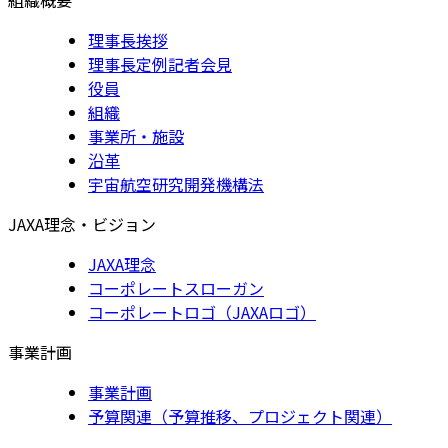
理事長挨拶
理事長定例記者会見
役員
組織
事業所・施設
沿革
宇宙航空研究開発機構法
JAXA理念・ビジョン
JAXA理念
コーポレートスローガン
コーポレートロゴ（JAXAロゴ）
事業計画
事業計画
予算関連（予算推移、プロジェクト関連）