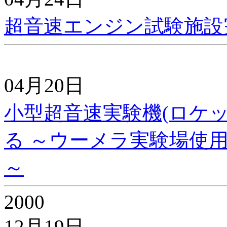
超音速エンジン試験施設
04月20日
小型超音速実験機(ロケ
る ～ウーメラ実験場使
～
2000
12月19日