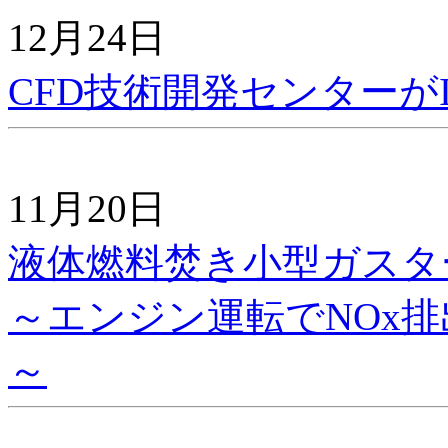
12月24日
CFD技術開発センターがI
11月20日
液体燃料焚き小型ガスタ
～エンジン運転でNOx排
～