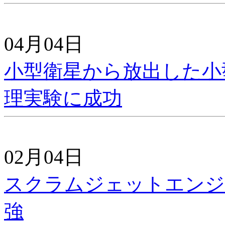
04月04日
小型衛星から放出した小
理実験に成功
02月04日
スクラムジェットエンジ
強