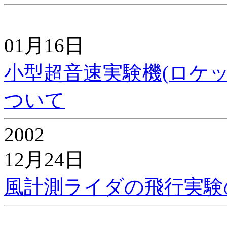
01月16日
小型超音速実験機(ロケ
ついて
2002
12月24日
風計測ライダの飛行実験