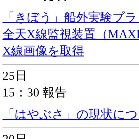
「きぼう」船外実験プラ
全天X線監視装置（MA
X線画像を取得
25日
15：30 報告
「はやぶさ」の現状につ
20日