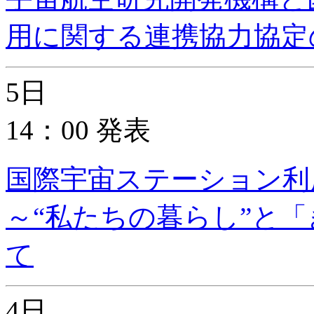
用に関する連携協力協定
5日
14：00 発表
国際宇宙ステーション利
～“私たちの暮らし”と
て
4日