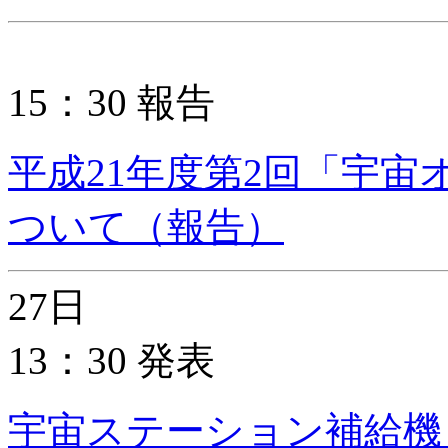
15：30 報告
平成21年度第2回「宇
ついて（報告）
27日
13：30 発表
宇宙ステーション補給機